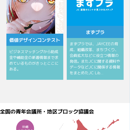
まずプラ
価値デザインコンテスト
まずプラでは、JAYCEEの育
成、組織改革、まちづくり、
ビジネスマッチングから助成
会員拡大などに役立つ情報の
金や補助金の新着情報まで求
発信。またJCに関する資料や
めているものがきっとここに
データなどJCに関係する情報
ある。
をまとめたJC Lib…
全国の青年会議所・地区ブロック協議会
沖縄