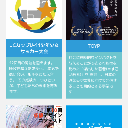
JCカップU-11少年少女
TOYP
サッカー大会
社会に持続的なインパクトを
12回目の開催を迎えます。
与えることができる可能性を
勝敗を超えた成長へ。 本気で
秘めた「傑出した若者(＝すご
競い合い、相手をたたえ合
い若者)」を 発掘し、日本の
う。 その経験の一つひとつ
みならず世界に向けて発信す
が、子どもたちの未来を育み
ることを目的とする事業で
ます。
す…