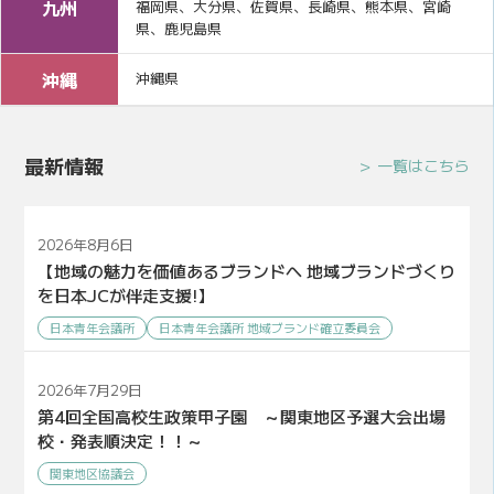
九州
福岡県、大分県、佐賀県、長崎県、熊本県、宮崎
県、鹿児島県
沖縄
沖縄県
最新情報
一覧はこちら
2026年8月6日
【地域の魅力を価値あるブランドへ 地域ブランドづくり
を日本JCが伴走支援!】
日本青年会議所
日本青年会議所 地域ブランド確立委員会
2026年7月29日
第4回全国高校生政策甲子園 ～関東地区予選大会出場
校・発表順決定！！～
関東地区協議会