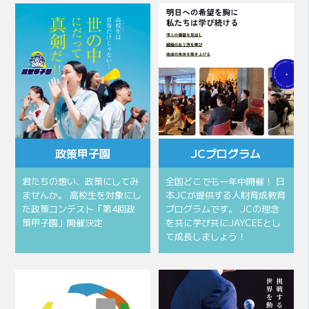
政策甲子園
JCプログラム
君たちの想い、政策にしてみ
全国どこでも一年中開催！ 日
ませんか。 高校生を対象にし
本JCが提供する人財育成教育
た政策コンテスト「第4回政
プログラムです。 JCの理念
策甲子園」開催決定
を共に学び共にJAYCEEとし
て成長しましょう！