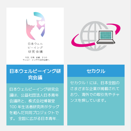
会頭所信
会頭挨拶
⽇本ウェルビーイング研
セカクル
究会議
セカクル！には、日本全国の
さまざまな企業が掲載されて
⽇本ウェルビーイング研究会
おり、海外での取引先やチャ
議は、公益社団法⼈⽇本⻘年
ンスを探しています。
会議所と、株式会社博報堂
100 年⽣活者研究所がタッグ
を組んだ共同プロジェクトで
す。 全国に広がる⽇本⻘年…