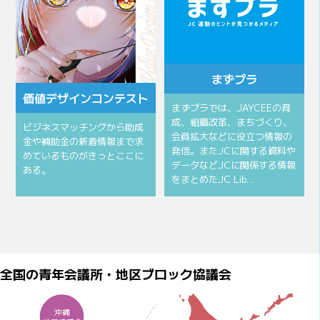
まずプラ
価値デザインコンテスト
まずプラでは、JAYCEEの育
成、組織改革、まちづくり、
ビジネスマッチングから助成
会員拡大などに役立つ情報の
金や補助金の新着情報まで求
発信。またJCに関する資料や
めているものがきっとここに
データなどJCに関係する情報
ある。
をまとめたJC Lib…
全国の青年会議所・地区ブロック協議会
沖縄