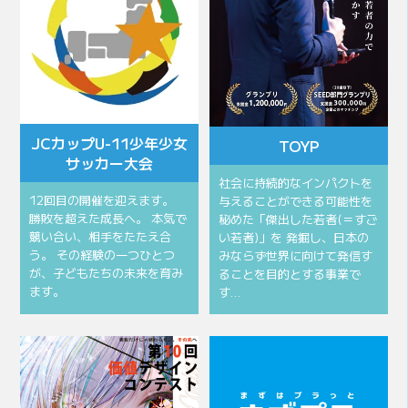
JCカップU-11少年少女
TOYP
サッカー大会
社会に持続的なインパクトを
12回目の開催を迎えます。
与えることができる可能性を
勝敗を超えた成長へ。 本気で
秘めた「傑出した若者(＝すご
競い合い、相手をたたえ合
い若者)」を 発掘し、日本の
う。 その経験の一つひとつ
みならず世界に向けて発信す
が、子どもたちの未来を育み
ることを目的とする事業で
ます。
す…