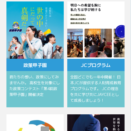
政策甲子園
JCプログラム
君たちの想い、政策にしてみ
全国どこでも一年中開催！ 日
ませんか。 高校生を対象にし
本JCが提供する人財育成教育
た政策コンテスト「第4回政
プログラムです。 JCの理念
策甲子園」開催決定
を共に学び共にJAYCEEとし
て成長しましょう！