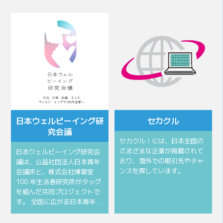
会頭所信
会頭挨拶
⽇本ウェルビーイング研
セカクル
究会議
セカクル！には、日本全国の
さまざまな企業が掲載されて
⽇本ウェルビーイング研究会
おり、海外での取引先やチャ
議は、公益社団法⼈⽇本⻘年
ンスを探しています。
会議所と、株式会社博報堂
100 年⽣活者研究所がタッグ
を組んだ共同プロジェクトで
す。 全国に広がる⽇本⻘年…