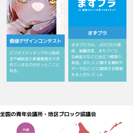
まずプラ
価値デザインコンテスト
まずプラでは、JAYCEEの育
成、組織改革、まちづくり、
ビジネスマッチングから助成
会員拡大などに役立つ情報の
金や補助金の新着情報まで求
発信。またJCに関する資料や
めているものがきっとここに
データなどJCに関係する情報
ある。
をまとめたJC Lib…
全国の青年会議所・地区ブロック協議会
沖縄