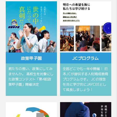
政策甲子園
JCプログラム
君たちの想い、政策にしてみ
全国どこでも一年中開催！ 日
ませんか。 高校生を対象にし
本JCが提供する人財育成教育
た政策コンテスト「第4回政
プログラムです。 JCの理念
策甲子園」開催決定
を共に学び共にJAYCEEとし
て成長しましょう！