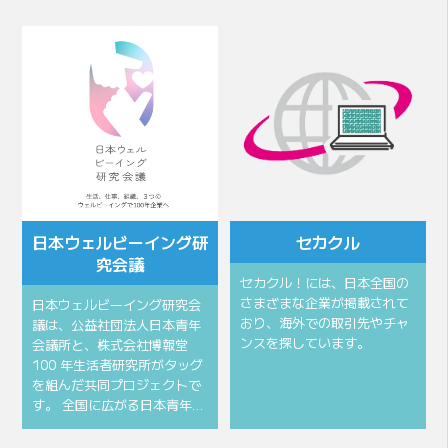
会頭所信
会頭挨拶
⽇本ウェルビーイング研
セカクル
究会議
セカクル！には、日本全国の
さまざまな企業が掲載されて
⽇本ウェルビーイング研究会
おり、海外での取引先やチャ
議は、公益社団法⼈⽇本⻘年
ンスを探しています。
会議所と、株式会社博報堂
100 年⽣活者研究所がタッグ
を組んだ共同プロジェクトで
す。 全国に広がる⽇本⻘年…