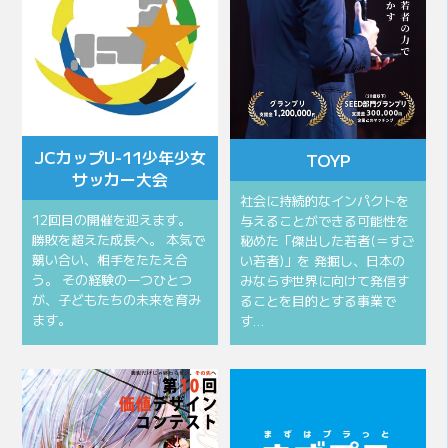
JCカップU-11少年少女
TOYP
サッカー大会
社会に持続的なインパクトを
12回目の開催を迎えます。
与えることができる可能性を
勝敗を超えた成長へ。 本気で
秘めた「傑出した若者(＝すご
競い合い、相手をたたえ合
い若者)」を 発掘し、日本の
う。 その経験の一つひとつ
みならず世界に向けて発信す
が、子どもたちの未来を育み
ることを目的とする事業で
ます。
す…