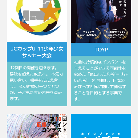
JCカップU-11少年少女
TOYP
サッカー大会
社会に持続的なインパクトを
12回目の開催を迎えます。
与えることができる可能性を
勝敗を超えた成長へ。 本気で
秘めた「傑出した若者(＝すご
競い合い、相手をたたえ合
い若者)」を 発掘し、日本の
う。 その経験の一つひとつ
みならず世界に向けて発信す
が、子どもたちの未来を育み
ることを目的とする事業で
ます。
す…