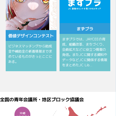
まずプラ
価値デザインコンテスト
まずプラでは、JAYCEEの育
成、組織改革、まちづくり、
ビジネスマッチングから助成
会員拡大などに役立つ情報の
金や補助金の新着情報まで求
発信。またJCに関する資料や
めているものがきっとここに
データなどJCに関係する情報
ある。
をまとめたJC Lib…
全国の青年会議所・地区ブロック協議会
沖縄