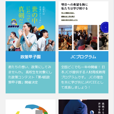
政策甲子園
JCプログラム
君たちの想い、政策にしてみ
全国どこでも一年中開催！ 日
ませんか。 高校生を対象にし
本JCが提供する人財育成教育
た政策コンテスト「第4回政
プログラムです。 JCの理念
策甲子園」開催決定
を共に学び共にJAYCEEとし
て成長しましょう！