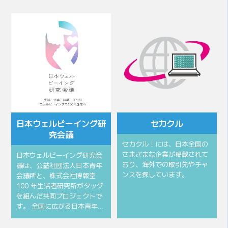
会頭所信
会頭挨拶
⽇本ウェルビーイング研
セカクル
究会議
セカクル！には、日本全国の
さまざまな企業が掲載されて
⽇本ウェルビーイング研究会
おり、海外での取引先やチャ
議は、公益社団法⼈⽇本⻘年
ンスを探しています。
会議所と、株式会社博報堂
100 年⽣活者研究所がタッグ
を組んだ共同プロジェクトで
す。 全国に広がる⽇本⻘年…