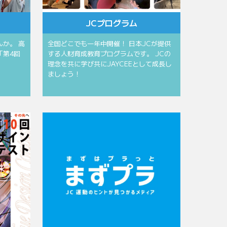
JCプログラム
か。 高
全国どこでも一年中開催！ 日本JCが提供
「第4回
する人財育成教育プログラムです。 JCの
理念を共に学び共にJAYCEEとして成長し
ましょう！