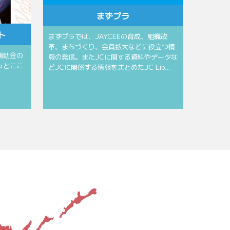
まずプラ
ト
まずプラでは、JAYCEEの育成、組織改
革、まちづくり、会員拡大などに役立つ情
補助金の
報の発信。またJCに関する資料やデータな
っとここ
どJCに関係する情報をまとめたJC Lib…