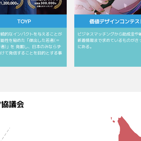
TOYP
価値デザインコンテス
持続的なインパクトを与えることが
ビジネスマッチングから助成金や
可能性を秘めた「傑出した若者(＝
新着情報まで求めているものがき
者)」を 発掘し、日本のみならず
にある。
向けて発信することを目的とする事
ク協議会