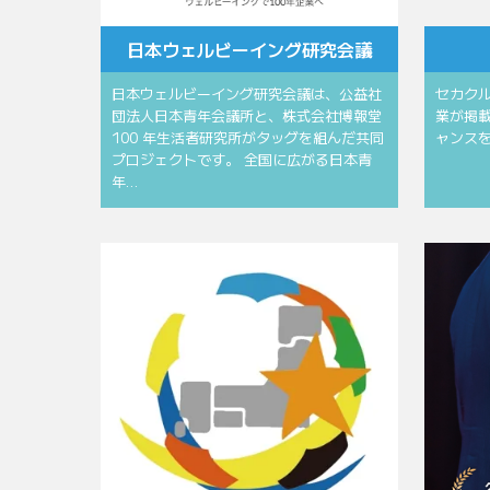
⽇本ウェルビーイング研究会議
⽇本ウェルビーイング研究会議は、公益社
セカク
団法⼈⽇本⻘年会議所と、株式会社博報堂
業が掲
100 年⽣活者研究所がタッグを組んだ共同
ャンス
プロジェクトです。 全国に広がる⽇本⻘
年…