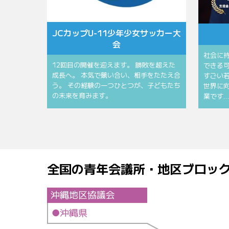
JCカップU-11少年少女サッカー大
会
社会に
12回目の開催を迎えます。 勝敗を超えた
できる
成長へ。 本気で競い合い、相手をたたえ合
すごい若
う。 その経験の一つひとつが、子どもたち
世界に
の未来を育みます。
業です…
全国の青年会議所・地区ブロッ
沖縄地区協議会
●沖縄県