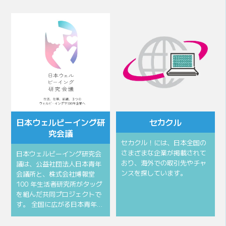
会頭所信
会頭挨拶
⽇本ウェルビーイング研
セカクル
究会議
セカクル！には、日本全国の
さまざまな企業が掲載されて
⽇本ウェルビーイング研究会
おり、海外での取引先やチャ
議は、公益社団法⼈⽇本⻘年
ンスを探しています。
会議所と、株式会社博報堂
100 年⽣活者研究所がタッグ
を組んだ共同プロジェクトで
す。 全国に広がる⽇本⻘年…