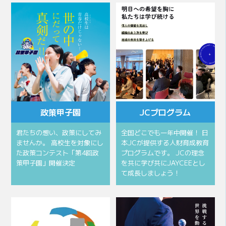
政策甲子園
JCプログラム
君たちの想い、政策にしてみ
全国どこでも一年中開催！ 日
ませんか。 高校生を対象にし
本JCが提供する人財育成教育
た政策コンテスト「第4回政
プログラムです。 JCの理念
策甲子園」開催決定
を共に学び共にJAYCEEとし
て成長しましょう！