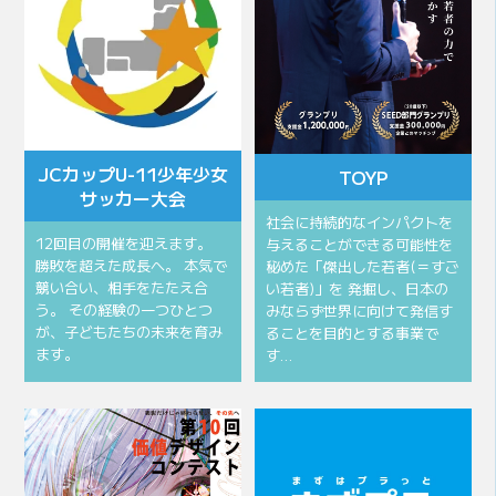
JCカップU-11少年少女
TOYP
サッカー大会
社会に持続的なインパクトを
12回目の開催を迎えます。
与えることができる可能性を
勝敗を超えた成長へ。 本気で
秘めた「傑出した若者(＝すご
競い合い、相手をたたえ合
い若者)」を 発掘し、日本の
う。 その経験の一つひとつ
みならず世界に向けて発信す
が、子どもたちの未来を育み
ることを目的とする事業で
ます。
す…