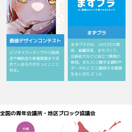
まずプラ
価値デザインコンテスト
まずプラでは、JAYCEEの育
成、組織改革、まちづくり、
ビジネスマッチングから助成
会員拡大などに役立つ情報の
金や補助金の新着情報まで求
発信。またJCに関する資料や
めているものがきっとここに
データなどJCに関係する情報
ある。
をまとめたJC Lib…
全国の青年会議所・地区ブロック協議会
沖縄