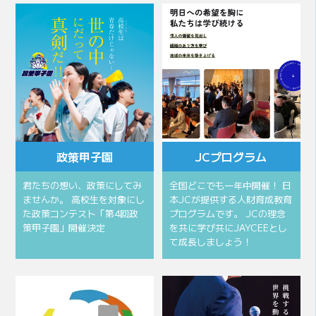
政策甲子園
JCプログラム
君たちの想い、政策にしてみ
全国どこでも一年中開催！ 日
ませんか。 高校生を対象にし
本JCが提供する人財育成教育
た政策コンテスト「第4回政
プログラムです。 JCの理念
策甲子園」開催決定
を共に学び共にJAYCEEとし
て成長しましょう！