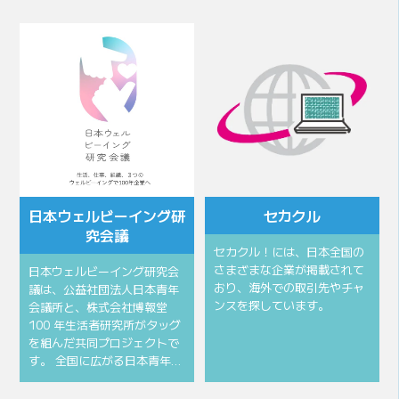
会頭所信
会頭挨拶
⽇本ウェルビーイング研
セカクル
究会議
セカクル！には、日本全国の
さまざまな企業が掲載されて
⽇本ウェルビーイング研究会
おり、海外での取引先やチャ
議は、公益社団法⼈⽇本⻘年
ンスを探しています。
会議所と、株式会社博報堂
100 年⽣活者研究所がタッグ
を組んだ共同プロジェクトで
す。 全国に広がる⽇本⻘年…