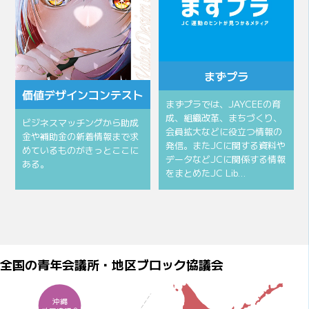
まずプラ
価値デザインコンテスト
まずプラでは、JAYCEEの育
成、組織改革、まちづくり、
ビジネスマッチングから助成
会員拡大などに役立つ情報の
金や補助金の新着情報まで求
発信。またJCに関する資料や
めているものがきっとここに
データなどJCに関係する情報
ある。
をまとめたJC Lib…
全国の青年会議所・地区ブロック協議会
沖縄