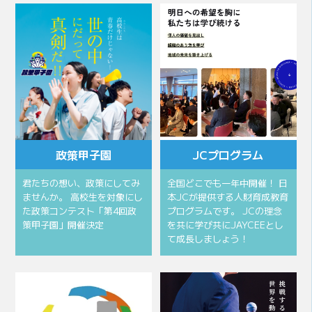
政策甲子園
JCプログラム
君たちの想い、政策にしてみ
全国どこでも一年中開催！ 日
ませんか。 高校生を対象にし
本JCが提供する人財育成教育
た政策コンテスト「第4回政
プログラムです。 JCの理念
策甲子園」開催決定
を共に学び共にJAYCEEとし
て成長しましょう！