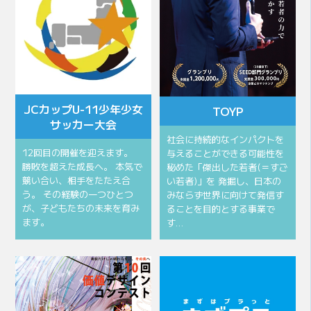
JCカップU-11少年少女
TOYP
サッカー大会
社会に持続的なインパクトを
12回目の開催を迎えます。
与えることができる可能性を
勝敗を超えた成長へ。 本気で
秘めた「傑出した若者(＝すご
競い合い、相手をたたえ合
い若者)」を 発掘し、日本の
う。 その経験の一つひとつ
みならず世界に向けて発信す
が、子どもたちの未来を育み
ることを目的とする事業で
ます。
す…