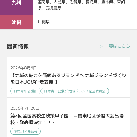
九州
福岡県、大分県、佐賀県、長崎県、熊本県、宮崎
県、鹿児島県
沖縄
沖縄県
最新情報
一覧はこちら
2026年8月6日
【地域の魅力を価値あるブランドへ 地域ブランドづくり
を日本JCが伴走支援!】
日本青年会議所
日本青年会議所 地域ブランド確立委員会
2026年7月29日
第4回全国高校生政策甲子園 ～関東地区予選大会出場
校・発表順決定！！～
関東地区協議会