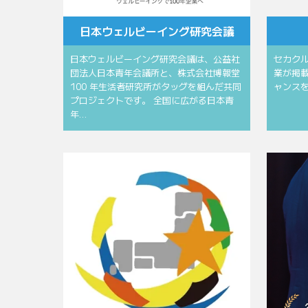
⽇本ウェルビーイング研究会議
⽇本ウェルビーイング研究会議は、公益社
セカク
団法⼈⽇本⻘年会議所と、株式会社博報堂
業が掲
100 年⽣活者研究所がタッグを組んだ共同
ャンス
プロジェクトです。 全国に広がる⽇本⻘
年…