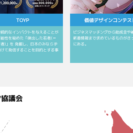
TOYP
価値デザインコンテス
持続的なインパクトを与えることが
ビジネスマッチングから助成金や
可能性を秘めた「傑出した若者(＝
新着情報まで求めているものがき
者)」を 発掘し、日本のみならず
にある。
向けて発信することを目的とする事
ク協議会