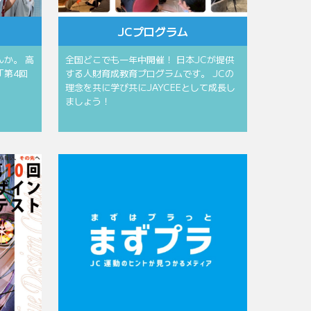
JCプログラム
か。 高
全国どこでも一年中開催！ 日本JCが提供
「第4回
する人財育成教育プログラムです。 JCの
理念を共に学び共にJAYCEEとして成長し
ましょう！