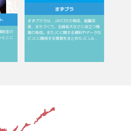
まずプラ
ト
まずプラでは、JAYCEEの育成、組織改
革、まちづくり、会員拡大などに役立つ情
補助金の
報の発信。またJCに関する資料やデータな
っとここ
どJCに関係する情報をまとめたJC Lib…