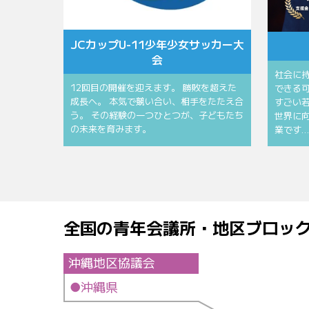
JCカップU-11少年少女サッカー大
会
社会に
12回目の開催を迎えます。 勝敗を超えた
できる
成長へ。 本気で競い合い、相手をたたえ合
すごい若
う。 その経験の一つひとつが、子どもたち
世界に
の未来を育みます。
業です…
全国の青年会議所・地区ブロッ
沖縄地区協議会
●沖縄県