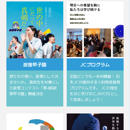
政策甲子園
JCプログラム
君たちの想い、政策にしてみ
全国どこでも一年中開催！ 日
ませんか。 高校生を対象にし
本JCが提供する人財育成教育
た政策コンテスト「第4回政
プログラムです。 JCの理念
策甲子園」開催決定
を共に学び共にJAYCEEとし
て成長しましょう！