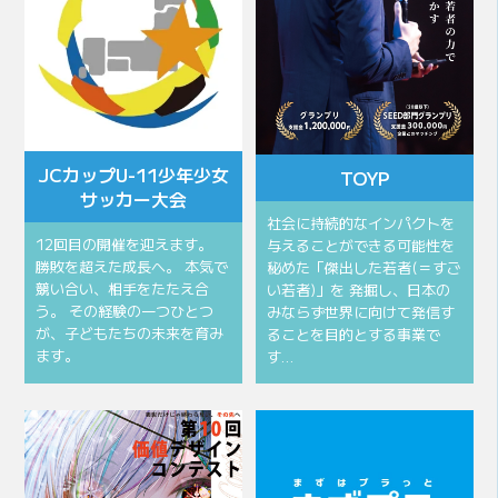
JCカップU-11少年少女
TOYP
サッカー大会
社会に持続的なインパクトを
12回目の開催を迎えます。
与えることができる可能性を
勝敗を超えた成長へ。 本気で
秘めた「傑出した若者(＝すご
競い合い、相手をたたえ合
い若者)」を 発掘し、日本の
う。 その経験の一つひとつ
みならず世界に向けて発信す
が、子どもたちの未来を育み
ることを目的とする事業で
ます。
す…