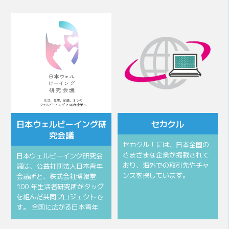
会頭所信
会頭挨拶
⽇本ウェルビーイング研
セカクル
究会議
セカクル！には、日本全国の
さまざまな企業が掲載されて
⽇本ウェルビーイング研究会
おり、海外での取引先やチャ
議は、公益社団法⼈⽇本⻘年
ンスを探しています。
会議所と、株式会社博報堂
100 年⽣活者研究所がタッグ
を組んだ共同プロジェクトで
す。 全国に広がる⽇本⻘年…