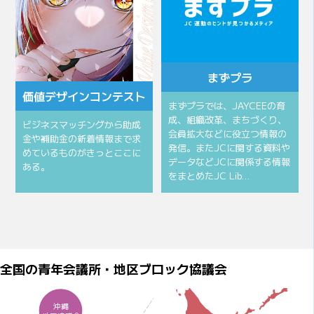
まずプラ
価値デザインコンテスト
まずプラでは、JAYCEEの育
成、組織改革、まちづくり、
ビジネスマッチングから助成
会員拡大などに役立つ情報の
金や補助金の新着情報まで求
発信。またJCに関する資料や
めているものがきっとここに
データなどJCに関係する情報
ある。
をまとめたJC Lib…
全国の青年会議所・地区ブロック協議会
沖縄