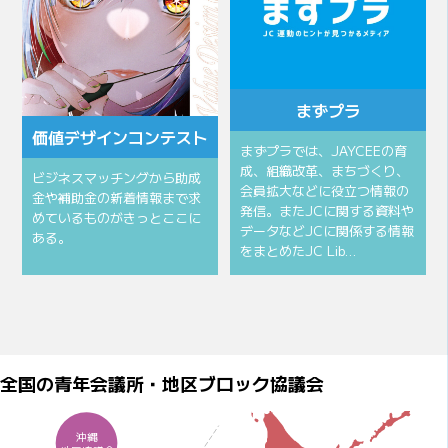
まずプラ
価値デザインコンテスト
まずプラでは、JAYCEEの育
成、組織改革、まちづくり、
ビジネスマッチングから助成
会員拡大などに役立つ情報の
金や補助金の新着情報まで求
発信。またJCに関する資料や
めているものがきっとここに
データなどJCに関係する情報
ある。
をまとめたJC Lib…
全国の青年会議所・地区ブロック協議会
沖縄