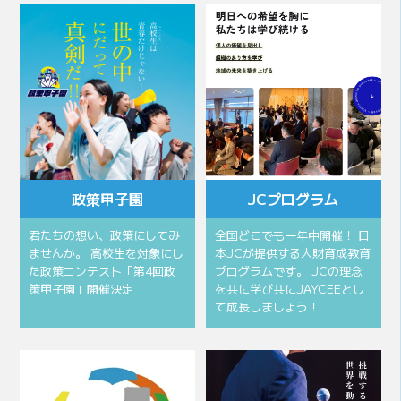
政策甲子園
JCプログラム
君たちの想い、政策にしてみ
全国どこでも一年中開催！ 日
ませんか。 高校生を対象にし
本JCが提供する人財育成教育
た政策コンテスト「第4回政
プログラムです。 JCの理念
策甲子園」開催決定
を共に学び共にJAYCEEとし
て成長しましょう！