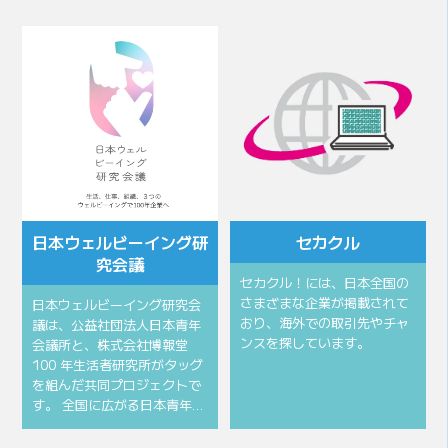
会頭所信
会頭挨拶
⽇本ウェルビーイング研
セカクル
究会議
セカクル！には、日本全国の
さまざまな企業が掲載されて
⽇本ウェルビーイング研究会
おり、海外での取引先やチャ
議は、公益社団法⼈⽇本⻘年
ンスを探しています。
会議所と、株式会社博報堂
100 年⽣活者研究所がタッグ
を組んだ共同プロジェクトで
す。 全国に広がる⽇本⻘年…