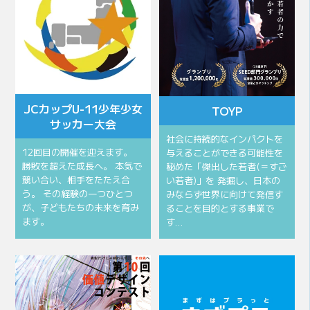
JCカップU-11少年少女
TOYP
サッカー大会
社会に持続的なインパクトを
12回目の開催を迎えます。
与えることができる可能性を
勝敗を超えた成長へ。 本気で
秘めた「傑出した若者(＝すご
競い合い、相手をたたえ合
い若者)」を 発掘し、日本の
う。 その経験の一つひとつ
みならず世界に向けて発信す
が、子どもたちの未来を育み
ることを目的とする事業で
ます。
す…